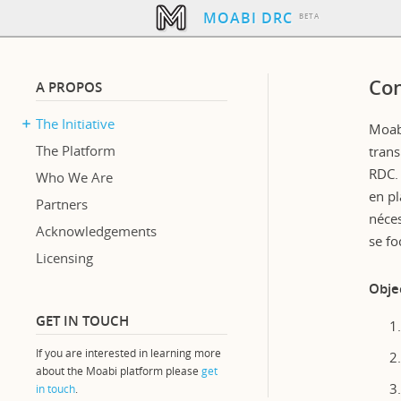
MOABI DRC
Con
A PROPOS
The Initiative
Moabi
The Platform
trans
RDC. 
Who We Are
en pl
Partners
néces
Acknowledgements
se fo
Licensing
Objec
GET IN TOUCH
If you are interested in learning more
about the Moabi platform please
get
in touch
.